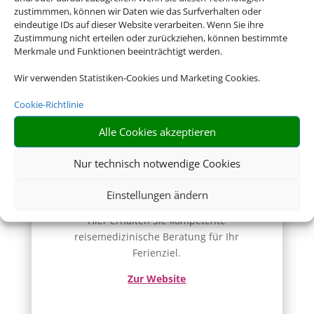
Konsular Gesellschaft
zustimmmen, können wir Daten wie das Surfverhalten oder
eindeutige IDs auf dieser Website verarbeiten. Wenn Sie ihre
Hier erhalten Sie Visa- und
Zustimmung nicht erteilen oder zurückziehen, können bestimmte
Einreiseinformationen.
Merkmale und Funktionen beeinträchtigt werden.
Zur Website
Wir verwenden Statistiken-Cookies und Marketing Cookies.
Cookie-Richtlinie
Alle Cookies akzeptieren
Nur technisch notwendige Cookies
Reisemedizin
Einstellungen ändern
Hier erhalten Sie kompetente
reisemedizinische Beratung für Ihr
Ferienziel.
Zur Website