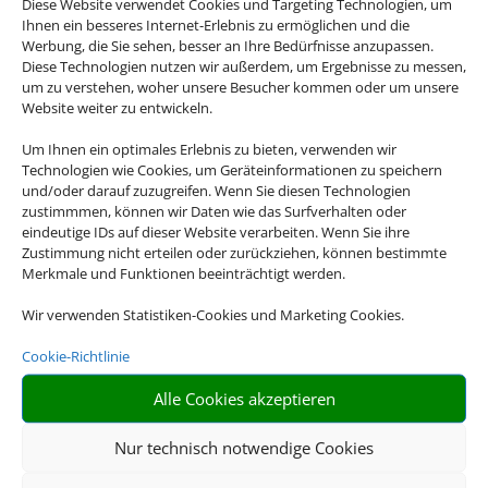
Andalusien, Kuba, Kanada, die USA oder doch
Diese Website verwendet Cookies und Targeting Technologien, um
Ihnen ein besseres Internet-Erlebnis zu ermöglichen und die
lieber Asien? Es gibt so viel zu entdecken auf
Werbung, die Sie sehen, besser an Ihre Bedürfnisse anzupassen.
der Welt und mit unseren Rundreiseangebote
Diese Technologien nutzen wir außerdem, um Ergebnisse zu messen,
erleben Sie Ihre Traumdestinationen in ihrer
um zu verstehen, woher unsere Besucher kommen oder um unsere
Website weiter zu entwickeln.
vollen Vielfalt.
Um Ihnen ein optimales Erlebnis zu bieten, verwenden wir
Technologien wie Cookies, um Geräteinformationen zu speichern
und/oder darauf zuzugreifen. Wenn Sie diesen Technologien
zustimmmen, können wir Daten wie das Surfverhalten oder
eindeutige IDs auf dieser Website verarbeiten. Wenn Sie ihre
Zustimmung nicht erteilen oder zurückziehen, können bestimmte

Merkmale und Funktionen beeinträchtigt werden.
Wir verwenden Statistiken-Cookies und Marketing Cookies.
Cookie-Richtlinie
RIESIGE AUSWAHL
Alle Cookies akzeptieren
Wählen Sie aus einer Vielzahl an Rundreiseangeboten
weltweit
Nur technisch notwendige Cookies