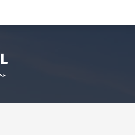
L
ISE