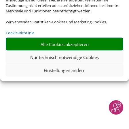
Zustimmung nicht erteilen oder zurückziehen, können bestimmte
Merkmale und Funktionen beeinträchtigt werden.
Impressum
|
Datenschutzerklärung
|
Online Check-In
|
Service
|
AGB
|
Barrierefreiheitserklärung
|
Blacklisted
Wir verwenden Statistiken-Cookies und Marketing Cookies.
Airlines
Cookie-Richtlinie
Alle Cookies akzeptieren
© 2026 • Schmetterling
Nur technisch notwendige Cookies
Einstellungen ändern