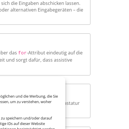
sich die Eingaben abschicken lassen.
oder alternativen Eingabegeräten – die
über das
-Attribut eindeutig auf die
for
t und sorgt dafür, dass assistive
öglichen und die Werbung, die Sie
essen, um zu verstehen, woher
ar sichtbar an, wenn sie per Tastatur
 zu speichern und/oder darauf
ige IDs auf dieser Website