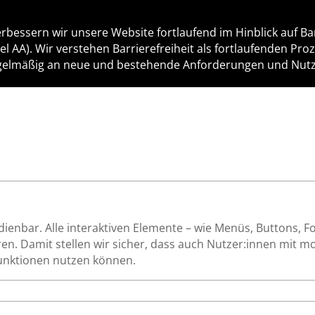
bessern wir unsere Website fortlaufend im Hinblick auf Bar
l AA). Wir verstehen Barrierefreiheit als fortlaufenden Pro
gelmäßig an neue und bestehende Anforderungen und Nutz
dienbar. Alle interaktiven Elemente – wie Menüs, Buttons, 
en. Damit stellen wir sicher, dass auch Nutzer:innen mit 
Funktionen nutzen können.