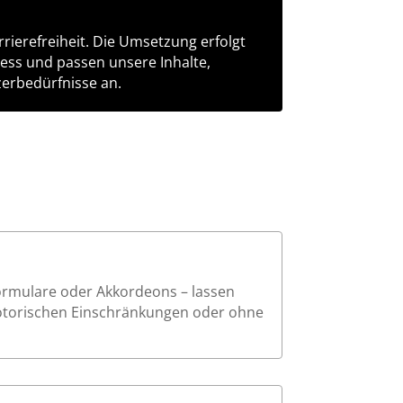
rierefreiheit. Die Umsetzung erfolgt
zess und passen unsere Inhalte,
erbedürfnisse an.
Formulare oder Akkordeons – lassen
motorischen Einschränkungen oder ohne