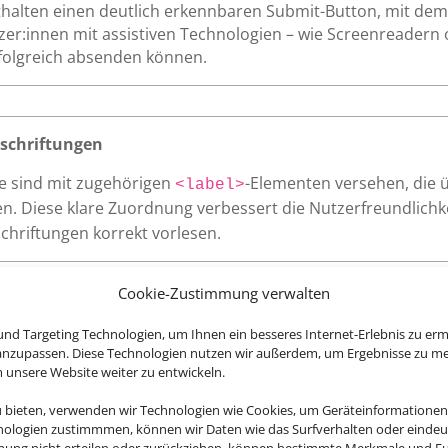
thalten einen deutlich erkennbaren Submit-Button, mit dem 
tzer:innen mit assistiven Technologien – wie Screenreadern 
rfolgreich absenden können.
schriftungen
te sind mit zugehörigen
-Elementen versehen, die 
<label>
n. Diese klare Zuordnung verbessert die Nutzerfreundlichkei
chriftungen korrekt vorlesen.
Cookie-Zustimmung verwalten
nd Targeting Technologien, um Ihnen ein besseres Internet-Erlebnis zu erm
 anzupassen. Diese Technologien nutzen wir außerdem, um Ergebnisse zu m
Website – wie Links, Buttons oder Formularfelder – zeigen kl
nsere Website weiter zu entwickeln.
r eine vollständige Bedienung auch ohne Maus.
u bieten, verwenden wir Technologien wie Cookies, um Geräteinformationen
nologien zustimmmen, können wir Daten wie das Surfverhalten oder eindeut