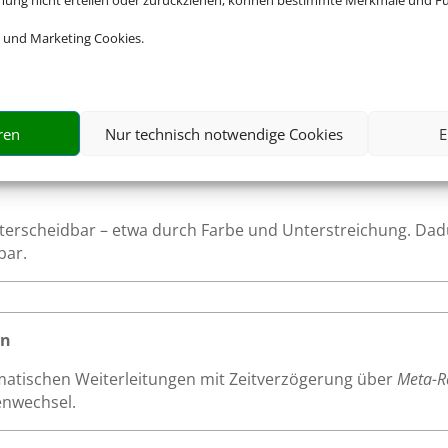
mmung nicht erteilen oder zurückziehen, können bestimmte Merkmale und Fu
aturnutzung
 und Marketing Cookies.
te ist logisch und entspricht dem visuellen Aufbau der Seit
mente in einer nachvollziehbaren Reihenfolge durchlaufen, 
rrung durch die Inhalte geführt werden.
ren
Nur technisch notwendige Cookies
E
unterscheidbar – etwa durch Farbe und Unterstreichung. Dad
bar.
en
atischen Weiterleitungen mit Zeitverzögerung über
Meta-R
enwechsel.