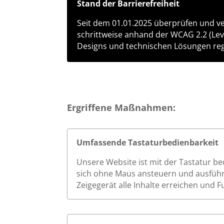
Stand der Barrierefreiheit
Seit dem 01.01.2025 überprüfen und ver
schrittweise anhand der WCAG 2.2 (Leve
Designs und technischen Lösungen re
Ergriffene Maßnahmen:
Umfassende Tastaturbedienbarkeit
Unsere Website ist mit der Tastatur be
sich ohne Maus ansteuern und ausführ
Zeigegerät alle Inhalte erreichen und 