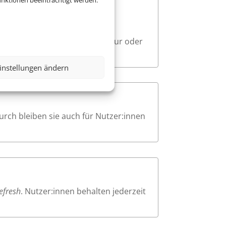
nktionen beeinträchtigt werden.
e. Beim Navigieren mit der
sodass Nutzer:innen mit Tastatur oder
instellungen ändern
urch bleiben sie auch für Nutzer:innen
efresh
. Nutzer:innen behalten jederzeit