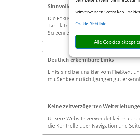
verarbeiten. Wenn Sie ihre Zusti
Sinnvolle Fokusreihenfolge bei Tast
Wir verwenden Statistiken-Cookies
Die Fokusreihenfolge auf unserer Websi
Cookie-Richtlinie
Tabulatortaste werden interaktive Ele
Screenreader effizient und ohne Verwi
Alle Cookies akzeptie
Deutlich erkennbare Links
Links sind bei uns klar vom Fließtext 
mit Sehbeeinträchtigungen gut erkenn
Keine zeitverzögerten Weiterleitung
Unsere Website verwendet keine autom
die Kontrolle über Navigation und Seit