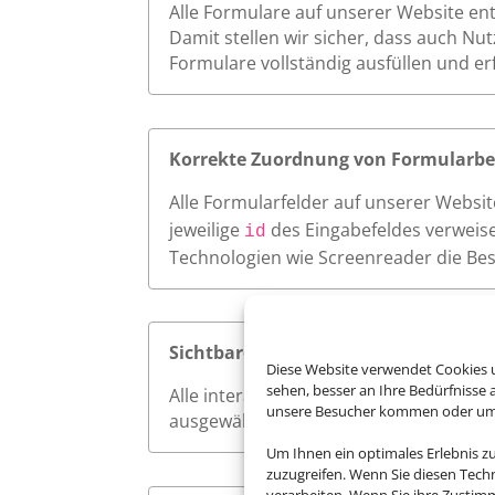
Alle Formulare auf unserer Website en
Damit stellen wir sicher, dass auch Nu
Formulare vollständig ausfüllen und e
Korrekte Zuordnung von Formularbe
Alle Formularfelder auf unserer Websi
jeweilige
des Eingabefeldes verweise
id
Technologien wie Screenreader die Bes
Sichtbarer Fokus
Diese Website verwendet Cookies u
sehen, besser an Ihre Bedürfnisse
Alle interaktiven Elemente auf unserer 
unsere Besucher kommen oder um u
ausgewählt werden. So ermöglichen wi
Um Ihnen ein optimales Erlebnis z
zuzugreifen. Wenn Sie diesen Tech